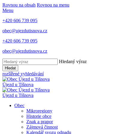
Rovnou na obsah
Rovnou na menu
Menu
+420 606 739 095
obec@ujezdutisnova.cz
+420 606 739 095
obec@ujezdutisnova.cz
Hledaný výraz
Hledat
rozšířené vyhledávání
Újezd u Tišnova
Újezd u Tišnova
Obec
Mikroregiony
Historie obce
Znak a prapor
Zájmová činnost
Kalendář svozu odpadu