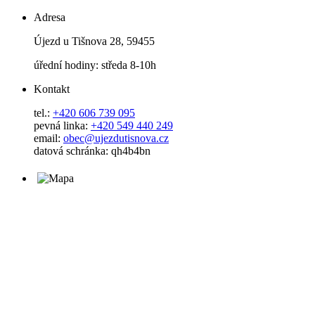
Adresa
Újezd u Tišnova 28, 59455
úřední hodiny: středa 8-10h
Kontakt
tel.:
+420 606 739 095
pevná linka:
+420 549 440 249
email:
obec@ujezdutisnova.cz
datová schránka: qh4b4bn