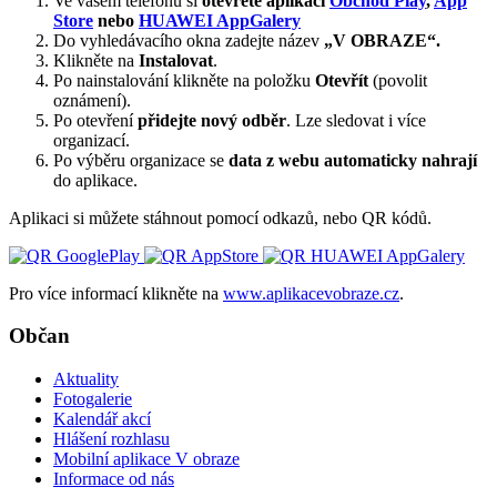
Ve vašem telefonu si
otevřete aplikaci
Obchod Play
,
App
Store
nebo
HUAWEI AppGalery
Do vyhledávacího okna zadejte název
„V OBRAZE“.
Klikněte na
Instalovat
.
Po nainstalování klikněte na položku
Otevřít
(povolit
oznámení).
Po otevření
přidejte nový odběr
. Lze sledovat i více
organizací.
Po výběru organizace se
data z webu automaticky nahrají
do aplikace.
Aplikaci si můžete stáhnout pomocí odkazů, nebo QR kódů.
Pro více informací klikněte na
www.aplikacevobraze.cz
.
Občan
Aktuality
Fotogalerie
Kalendář akcí
Hlášení rozhlasu
Mobilní aplikace V obraze
Informace od nás