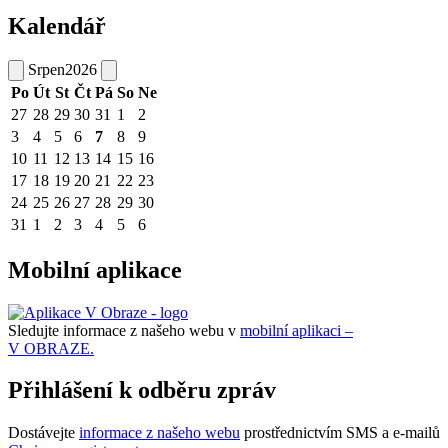
Kalendář
Srpen
2026
Po
Út
St
Čt
Pá
So
Ne
27
28
29
30
31
1
2
3
4
5
6
7
8
9
10
11
12
13
14
15
16
17
18
19
20
21
22
23
24
25
26
27
28
29
30
31
1
2
3
4
5
6
Mobilní aplikace
Sledujte informace z našeho webu v
mobilní aplikaci –
V OBRAZE.
Přihlášení k odběru zpráv
Dostávejte
informace z našeho webu
prostřednictvím SMS a e-mailů