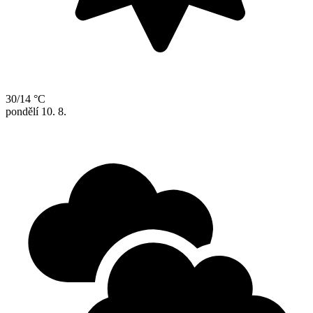
30/14 °C
pondělí
10. 8.