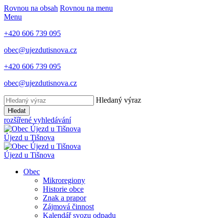
Rovnou na obsah
Rovnou na menu
Menu
+420 606 739 095
obec@ujezdutisnova.cz
+420 606 739 095
obec@ujezdutisnova.cz
Hledaný výraz
Hledat
rozšířené vyhledávání
Újezd u Tišnova
Újezd u Tišnova
Obec
Mikroregiony
Historie obce
Znak a prapor
Zájmová činnost
Kalendář svozu odpadu