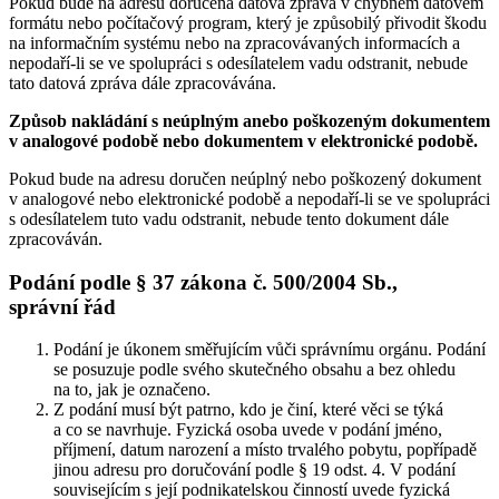
Pokud bude na adresu doručena datová zpráva v chybném datovém
formátu nebo počítačový program, který je způsobilý přivodit škodu
na informačním systému nebo na zpracovávaných informacích a
nepodaří-li se ve spolupráci s odesílatelem vadu odstranit, nebude
tato datová zpráva dále zpracovávána.
Způsob nakládání s neúplným anebo poškozeným dokumentem
v analogové podobě nebo dokumentem v elektronické podobě.
Pokud bude na adresu doručen neúplný nebo poškozený dokument
v analogové nebo elektronické podobě a nepodaří-li se ve spolupráci
s odesílatelem tuto vadu odstranit, nebude tento dokument dále
zpracováván.
Podání podle § 37 zákona č. 500/2004 Sb.,
správní řád
Podání je úkonem směřujícím vůči správnímu orgánu. Podání
se posuzuje podle svého skutečného obsahu a bez ohledu
na to, jak je označeno.
Z podání musí být patrno, kdo je činí, které věci se týká
a co se navrhuje. Fyzická osoba uvede v podání jméno,
příjmení, datum narození a místo trvalého pobytu, popřípadě
jinou adresu pro doručování podle § 19 odst. 4. V podání
souvisejícím s její podnikatelskou činností uvede fyzická