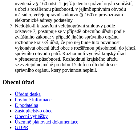
uvedená v § 160 odst. 1. jejíž je tento správní orgán součástí,
s obcí s rozšířenou působností, v jejímž správním obvodu
má sídlo, veřejnoprávní smlouvu (§ 160) o provozování
elektronické adresy podatelny.
Nedojde-li k uzavření veřejnoprávní smlouvy podle
odstavce 7, postupuje se v případě obecního úřadu podle
zvláštního zákona: v případě jiného správního orgánu
rozhodne krajský úřad, že pro něj bude tuto povinnost
vykonávat obecní úřad obce s rozšířenou působností, do jehož
správního obvodu patří. Rozhodnutí vydává krajský úřad
v přenesené působnosti. Rozhodnutí krajského úřadu
se zveřejní nejméně po dobu 15 dnů na úřední desce
správního orgánu, který povinnost neplnil.
Obecní úřad
Úřední deska
Povinné informace
E-podatelna
Zastupitelstvo obce
Obecní vyhlášky
Územně plánovací dokumentace
GDPR