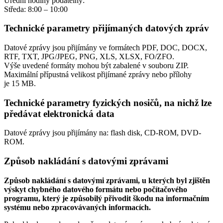
Úřední hodiny podatelny:
Středa: 8:00 – 10:00
Technické parametry přijímaných datových zpráv
Datové zprávy jsou přijímány ve formátech
PDF, DOC, DOCX,
RTF, TXT, JPG/JPEG, PNG, XLS, XLSX, FO/ZFO.
Výše uvedené formáty mohou být zabalené v souboru ZIP.
Maximální přípustná velikost přijímané zprávy nebo přílohy
je
15 MB
.
Technické parametry fyzických nosičů, na nichž lze
předávat elektronická data
Datové zprávy jsou přijímány na:
flash disk, CD-ROM, DVD-
ROM.
Způsob nakládání s datovými zprávami
Způsob nakládání s datovými zprávami, u kterých byl zjištěn
výskyt chybného datového formátu nebo počítačového
programu, který je způsobilý přivodit škodu na informačním
systému nebo zpracovávaných informacích.