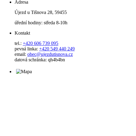
Adresa
Újezd u Tišnova 28, 59455
úřední hodiny: středa 8-10h
Kontakt
tel.:
+420 606 739 095
pevná linka:
+420 549 440 249
email:
obec@ujezdutisnova.cz
datová schránka: qh4b4bn