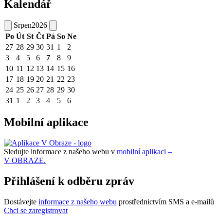
Kalendář
Srpen
2026
Po
Út
St
Čt
Pá
So
Ne
27
28
29
30
31
1
2
3
4
5
6
7
8
9
10
11
12
13
14
15
16
17
18
19
20
21
22
23
24
25
26
27
28
29
30
31
1
2
3
4
5
6
Mobilní aplikace
Sledujte informace z našeho webu v
mobilní aplikaci –
V OBRAZE.
Přihlášení k odběru zpráv
Dostávejte
informace z našeho webu
prostřednictvím SMS a e-mailů
Chci se zaregistrovat