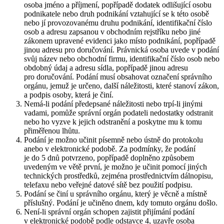
osoba jméno a příjmení, popřípadě dodatek odlišující osobu
podnikatele nebo druh podnikání vztahující se k této osobě
nebo jí provozovanému druhu podnikání, identifikační číslo
osob a adresu zapsanou v obchodním rejstříku nebo jiné
zákonem upravené evidenci jako místo podnikání, popřípadě
jinou adresu pro doručování. Právnická osoba uvede v podání
svůj název nebo obchodní firmu, identifikační číslo osob nebo
obdobný údaj a adresu sídla, popřípadě jinou adresu
pro doručování. Podání musí obsahovat označení správního
orgánu, jemuž je určeno, další náležitosti, které stanoví zákon,
a podpis osoby, která je činí.
Nemá-li podání předepsané náležitosti nebo trpí-li jinými
vadami, pomůže správní orgán podateli nedostatky odstranit
nebo ho vyzve k jejich odstranění a poskytne mu k tomu
přiměřenou lhůtu.
Podání je možno učinit písemně nebo ústně do protokolu
anebo v elektronické podobě. Za podmínky, že podání
je do 5 dnů potvrzeno, popřípadě doplněno způsobem
uvedeným ve větě první, je možno je učinit pomocí jiných
technických prostředků, zejména prostřednictvím dálnopisu,
telefaxu nebo veřejné datové sítě bez použití podpisu.
Podání se činí u správního orgánu, který je věcně a místně
příslušný. Podání je učiněno dnem, kdy tomuto orgánu došlo.
Není-li správní orgán schopen zajistit přijímání podání
v elektronické podobě podle odstavce 4, uzavře osoba